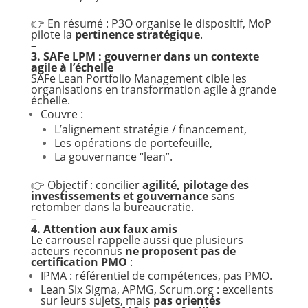
👉 En résumé : P3O organise le dispositif, MoP
pilote la
pertinence stratégique
.
–
3. SAFe LPM : gouverner dans un contexte
agile à l’échelle
SAFe Lean Portfolio Management cible les
organisations en transformation agile à grande
échelle.
Couvre :
L’alignement stratégie / financement,
Les opérations de portefeuille,
La gouvernance “lean”.
👉 Objectif : concilier
agilité, pilotage des
investissements et gouvernance
sans
retomber dans la bureaucratie.
–
4. Attention aux faux amis
Le carrousel rappelle aussi que plusieurs
acteurs reconnus
ne proposent pas de
certification PMO
:
IPMA : référentiel de compétences, pas PMO.
Lean Six Sigma, APMG, Scrum.org : excellents
sur leurs sujets, mais
pas orientés