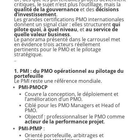
critiques, le sujet n’est plus l’outillage, mais la
qualité de la gouvernance
et des
décisions
d’investissement
.
Les grandes certifications PMO internationales
donnent un signal clair : elles structurent
qui
pilote quoi
,
à quel niveau
, et
au service de
quelle valeur business
.
Le panorama présenté dans le carrousel met
en évidence trois acteurs réellement
pertinents pour le PMO et le pilotage
stratégique.
–
1. PMI : du PMO opérationnel au pilotage du
portefeuille
Le PMI reste une référence mondiale.
PMI-PMOCP
Couvre la conception, le déploiement et
l’amélioration d’un PMO.
Ciblé pour les PMO Managers et Head of
PMO.
Objectif : professionnaliser le PMO comme
acteur de la performance projet
.
PMI-PfMP
:
Orienté portefeuille, arbitrages et