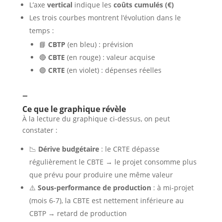
L’axe
vertical
indique les
coûts cumulés (€)
Les trois courbes montrent l’évolution dans le
temps :
📘
CBTP
(en bleu) : prévision
🔴
CBTE
(en rouge) : valeur acquise
🟣
CRTE
(en violet) : dépenses réelles
–
Ce que le graphique révèle
À la lecture du graphique ci-dessus, on peut
constater :
📉
Dérive budgétaire
: le CRTE dépasse
régulièrement le CBTE → le projet consomme plus
que prévu pour produire une même valeur
⚠️
Sous-performance de production
: à mi-projet
(mois 6-7), la CBTE est nettement inférieure au
CBTP → retard de production