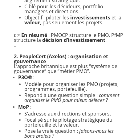
alignement stratégique.
Ciblé pour les décideurs, portfolio
managers et directions.
Objectif : piloter les
investissements
et la
valeur
, pas seulement les projets.
👉
En résumé
: PMOCP structure le PMO, PfMP
structure la
décision d’investissement
.
–
2. PeopleCert (Axelos) : organisation et
gouvernance
L’approche britannique est plus “système de
gouvernance” que “métier PMO”.
P3O®
:
Modèle pour organiser les PMO (projets,
programmes, portefeuille).
Répond à une question simple :
comment
organiser le PMO pour mieux délivrer ?
MoP
:
S’adresse aux directions et sponsors.
Focalisé sur le pilotage stratégique du
portefeuille et la valeur.
Pose la vraie question :
faisons-nous les
bons projets ?