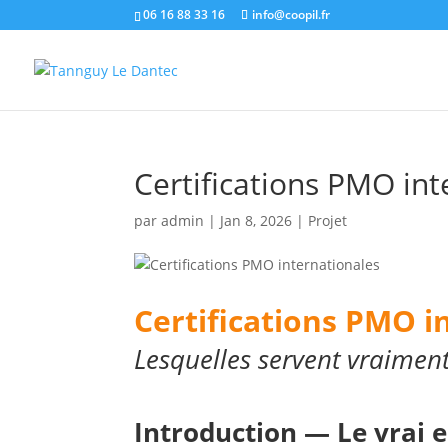
06 16 88 33 16
info@coopil.fr
Certifications PMO int
par
admin
|
Jan 8, 2026
|
Projet
Certifications PMO i
Lesquelles servent vraimen
Introduction — Le vrai en