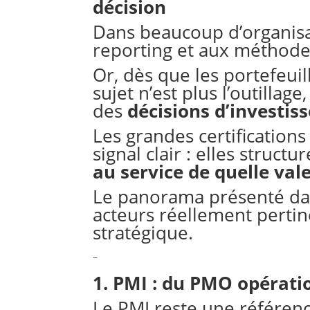
décision
Dans beaucoup d’organisa
reporting et aux méthode
Or, dès que les portefeuil
sujet n’est plus l’outillage
des
décisions d’investi
Les grandes certificatio
signal clair : elles structu
au service de quelle val
Le panorama présenté dan
acteurs réellement pertin
stratégique.
–
1. PMI : du PMO opératio
Le PMI reste une référen