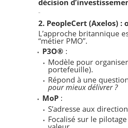
décision d’investisseme
–
2. PeopleCert (Axelos) :
L’approche britannique e
“métier PMO”.
P3O®
:
Modèle pour organiser
portefeuille).
Répond à une question
pour mieux délivrer ?
MoP
:
S’adresse aux direction
Focalisé sur le pilotage
valeur.