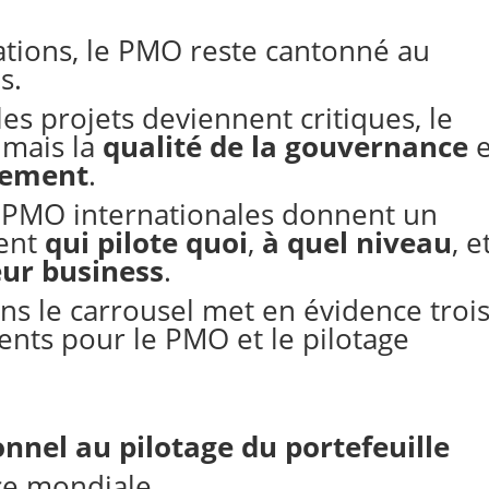
tions, le PMO reste cantonné au
s.
les projets deviennent critiques, le
, mais la
qualité de la gouvernance
e
ssement
.
ns PMO internationales donnent un
rent
qui pilote quoi
,
à quel niveau
, e
eur business
.
s le carrousel met en évidence troi
ents pour le PMO et le pilotage
nnel au pilotage du portefeuille
ce mondiale.