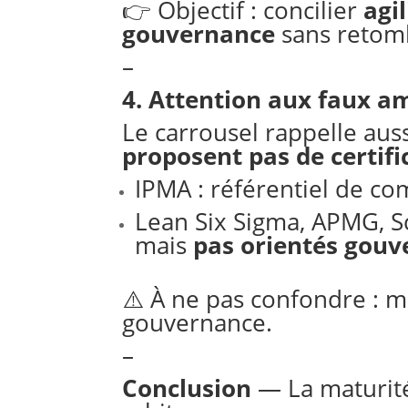
👉 Objectif : concilier
agi
gouvernance
sans retomb
–
4. Attention aux faux a
Le carrousel rappelle aus
proposent pas de certif
IPMA : référentiel de c
Lean Six Sigma, APMG, Sc
mais
pas orientés gouv
⚠️ À ne pas confondre : m
gouvernance.
–
Conclusion
— La maturité