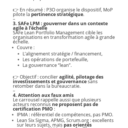
👉 En résumé : P3O organise le dispositif, MoP
pilote la
pertinence stratégique
.
–
3. SAFe LPM : gouverner dans un contexte
agile à l’échelle
SAFe Lean Portfolio Management cible les
organisations en transformation agile à grande
échelle.
Couvre :
L’alignement stratégie / financement,
Les opérations de portefeuille,
La gouvernance “lean”.
👉 Objectif : concilier
agilité, pilotage des
investissements et gouvernance
sans
retomber dans la bureaucratie.
–
4. Attention aux faux amis
Le carrousel rappelle aussi que plusieurs
acteurs reconnus
ne proposent pas de
certification PMO
:
IPMA : référentiel de compétences, pas PMO.
Lean Six Sigma, APMG, Scrum.org : excellents
sur leurs sujets, mais
pas orientés