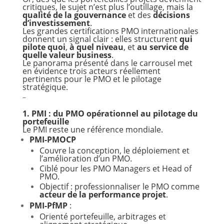
critiques, le sujet n’est plus l’outillage, mais la
qualité de la gouvernance
et des
décisions
d’investissement
.
Les grandes certifications PMO internationales
donnent un signal clair : elles structurent
qui
pilote quoi
,
à quel niveau
, et
au service de
quelle valeur business
.
Le panorama présenté dans le carrousel met
en évidence trois acteurs réellement
pertinents pour le PMO et le pilotage
stratégique.
–
1. PMI : du PMO opérationnel au pilotage du
portefeuille
Le PMI reste une référence mondiale.
PMI-PMOCP
Couvre la conception, le déploiement et
l’amélioration d’un PMO.
Ciblé pour les PMO Managers et Head of
PMO.
Objectif : professionnaliser le PMO comme
acteur de la performance projet
.
PMI-PfMP
:
Orienté portefeuille, arbitrages et