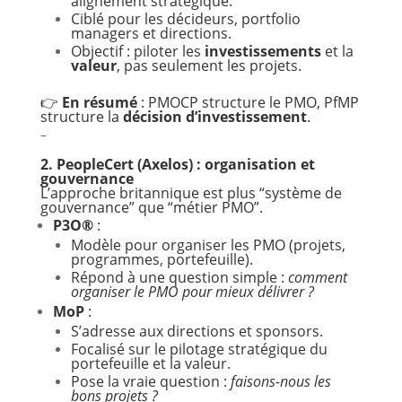
alignement stratégique.
Ciblé pour les décideurs, portfolio
managers et directions.
Objectif : piloter les
investissements
et la
valeur
, pas seulement les projets.
👉
En résumé
: PMOCP structure le PMO, PfMP
structure la
décision d’investissement
.
–
2. PeopleCert (Axelos) : organisation et
gouvernance
L’approche britannique est plus “système de
gouvernance” que “métier PMO”.
P3O®
:
Modèle pour organiser les PMO (projets,
programmes, portefeuille).
Répond à une question simple :
comment
organiser le PMO pour mieux délivrer ?
MoP
:
S’adresse aux directions et sponsors.
Focalisé sur le pilotage stratégique du
portefeuille et la valeur.
Pose la vraie question :
faisons-nous les
bons projets ?