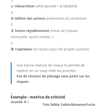
📊
Hiérarchiser
selon gravité × probabilité
🛠️
Définir des actions
préventives et correctives
📆
Suivre régulièrement
(revue de risques
mensuelle, sprint review…)
📚
Capitaliser
les leçons pour les projets suivants
Une bonne matrice de risque te permet de
repérer en un coup d’œil les priorités.
Pas de réunion de pilotage sans point sur les
risques
.
–
Exemple : matrice de criticité
Gravité ⬇ /
Très faible
Faible
Moyenne
Forte