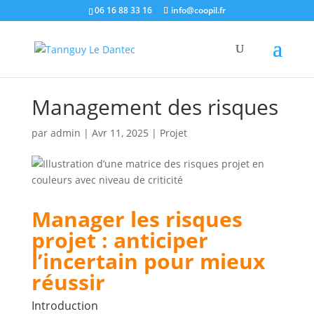
06 16 88 33 16
info@coopil.fr
Management des risques
par
admin
|
Avr 11, 2025
|
Projet
Manager les risques
projet : anticiper
l’incertain pour mieux
réussir
Introduction