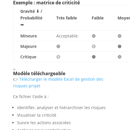
Exemple : matrice de criticité
Gravité ⬇ /
Probabilité
Très faible
Faible
Moye
➡
Mineure
Acceptable
🟢
🟢
Majeure
🟢
🟡
🟠
Critique
🟡
🟠
🔴
–
Modèle téléchargeable
👉
Télécharger le modèle Excel de gestion des
risques projet
Ce fichier t’aide à :
Identifier, analyser et hiérarchiser les risques
Visualiser la criticité
Suivre les actions associées