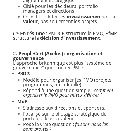
alignement stratégique.
Ciblé pour les décideurs, portfolio
managers et directions.
Objectif : piloter les
investissements
et la
valeur
, pas seulement les projets.
👉
En résumé
: PMOCP structure le PMO, PfMP
structure la
décision d’investissement
.
–
2. PeopleCert (Axelos) : organisation et
gouvernance
L’approche britannique est plus “système de
gouvernance” que “métier PMO”.
P3O®
:
Modèle pour organiser les PMO (projets,
programmes, portefeuille).
Répond à une question simple :
comment
organiser le PMO pour mieux délivrer ?
MoP
:
S’adresse aux directions et sponsors.
Focalisé sur le pilotage stratégique du
portefeuille et la valeur.
Pose la vraie question :
faisons-nous les
bons projets ?