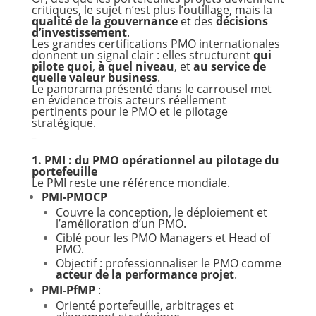
critiques, le sujet n’est plus l’outillage, mais la
qualité de la gouvernance
et des
décisions
d’investissement
.
Les grandes certifications PMO internationales
donnent un signal clair : elles structurent
qui
pilote quoi
,
à quel niveau
, et
au service de
quelle valeur business
.
Le panorama présenté dans le carrousel met
en évidence trois acteurs réellement
pertinents pour le PMO et le pilotage
stratégique.
–
1. PMI : du PMO opérationnel au pilotage du
portefeuille
Le PMI reste une référence mondiale.
PMI-PMOCP
Couvre la conception, le déploiement et
l’amélioration d’un PMO.
Ciblé pour les PMO Managers et Head of
PMO.
Objectif : professionnaliser le PMO comme
acteur de la performance projet
.
PMI-PfMP
:
Orienté portefeuille, arbitrages et