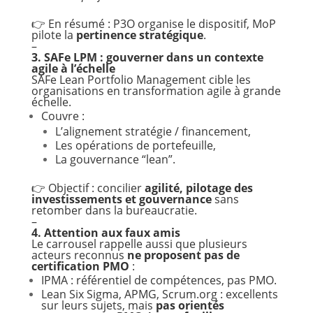
👉 En résumé : P3O organise le dispositif, MoP
pilote la
pertinence stratégique
.
–
3. SAFe LPM : gouverner dans un contexte
agile à l’échelle
SAFe Lean Portfolio Management cible les
organisations en transformation agile à grande
échelle.
Couvre :
L’alignement stratégie / financement,
Les opérations de portefeuille,
La gouvernance “lean”.
👉 Objectif : concilier
agilité, pilotage des
investissements et gouvernance
sans
retomber dans la bureaucratie.
–
4. Attention aux faux amis
Le carrousel rappelle aussi que plusieurs
acteurs reconnus
ne proposent pas de
certification PMO
:
IPMA : référentiel de compétences, pas PMO.
Lean Six Sigma, APMG, Scrum.org : excellents
sur leurs sujets, mais
pas orientés