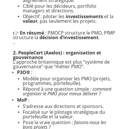
alignement stratégique.
Ciblé pour les décideurs, portfolio
managers et directions.
Objectif : piloter les
investissements
et la
valeur
, pas seulement les projets.
👉
En résumé
: PMOCP structure le PMO, PfMP
structure la
décision d’investissement
.
–
2. PeopleCert (Axelos) : organisation et
gouvernance
L’approche britannique est plus “système de
gouvernance” que “métier PMO”.
P3O®
:
Modèle pour organiser les PMO (projets,
programmes, portefeuille).
Répond à une question simple :
comment
organiser le PMO pour mieux délivrer ?
MoP
:
S’adresse aux directions et sponsors.
Focalisé sur le pilotage stratégique du
portefeuille et la valeur.
Pose la vraie question :
faisons-nous les
bons projets ?