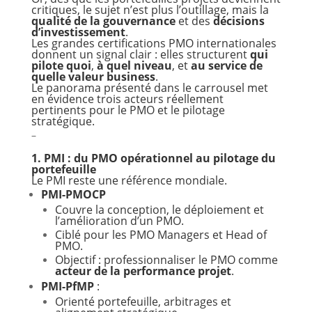
critiques, le sujet n’est plus l’outillage, mais la
qualité de la gouvernance
et des
décisions
d’investissement
.
Les grandes certifications PMO internationales
donnent un signal clair : elles structurent
qui
pilote quoi
,
à quel niveau
, et
au service de
quelle valeur business
.
Le panorama présenté dans le carrousel met
en évidence trois acteurs réellement
pertinents pour le PMO et le pilotage
stratégique.
–
1. PMI : du PMO opérationnel au pilotage du
portefeuille
Le PMI reste une référence mondiale.
PMI-PMOCP
Couvre la conception, le déploiement et
l’amélioration d’un PMO.
Ciblé pour les PMO Managers et Head of
PMO.
Objectif : professionnaliser le PMO comme
acteur de la performance projet
.
PMI-PfMP
:
Orienté portefeuille, arbitrages et