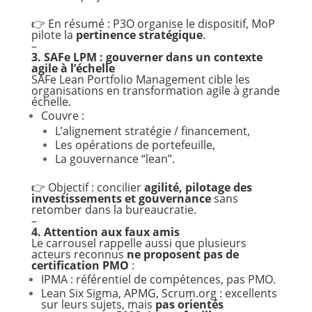
👉 En résumé : P3O organise le dispositif, MoP
pilote la
pertinence stratégique
.
–
3. SAFe LPM : gouverner dans un contexte
agile à l’échelle
SAFe Lean Portfolio Management cible les
organisations en transformation agile à grande
échelle.
Couvre :
L’alignement stratégie / financement,
Les opérations de portefeuille,
La gouvernance “lean”.
👉 Objectif : concilier
agilité, pilotage des
investissements et gouvernance
sans
retomber dans la bureaucratie.
–
4. Attention aux faux amis
Le carrousel rappelle aussi que plusieurs
acteurs reconnus
ne proposent pas de
certification PMO
:
IPMA : référentiel de compétences, pas PMO.
Lean Six Sigma, APMG, Scrum.org : excellents
sur leurs sujets, mais
pas orientés