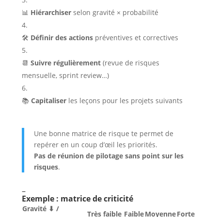
📊
Hiérarchiser
selon gravité × probabilité
🛠️
Définir des actions
préventives et correctives
📆
Suivre régulièrement
(revue de risques
mensuelle, sprint review…)
📚
Capitaliser
les leçons pour les projets suivants
Une bonne matrice de risque te permet de
repérer en un coup d’œil les priorités.
Pas de réunion de pilotage sans point sur les
risques
.
–
Exemple : matrice de criticité
Gravité ⬇ /
Très faible
Faible
Moyenne
Forte