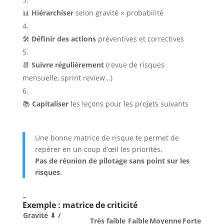
📊
Hiérarchiser
selon gravité × probabilité
🛠️
Définir des actions
préventives et correctives
📆
Suivre régulièrement
(revue de risques
mensuelle, sprint review…)
📚
Capitaliser
les leçons pour les projets suivants
Une bonne matrice de risque te permet de
repérer en un coup d’œil les priorités.
Pas de réunion de pilotage sans point sur les
risques
.
–
Exemple : matrice de criticité
Gravité ⬇ /
Très faible
Faible
Moyenne
Forte