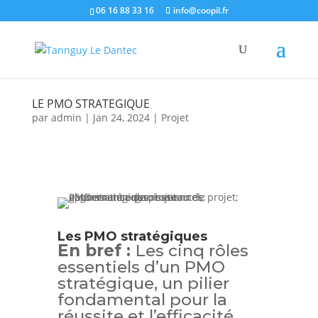
06 16 88 33 16
info@coopil.fr
LE PMO STRATEGIQUE
par
admin
|
Jan 24, 2024
|
Projet
Les PMO stratégiques
En bref :
Les cinq rôles
essentiels d’un PMO
stratégique, un pilier
fondamental pour la
réussite et l’efficacité