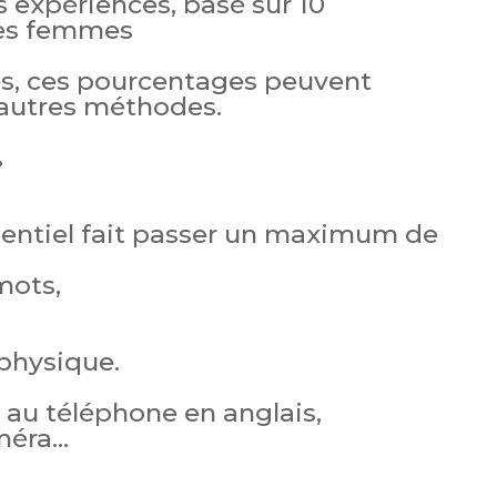
 expériences, basé sur 10
des femmes
es, ces pourcentages peuvent
d’autres méthodes.
…
entiel fait passer un maximum de
mots,
physique.
 au téléphone en anglais,
méra…