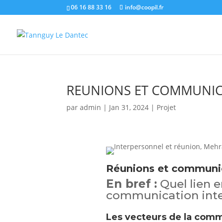
06 16 88 33 16
info@coopil.fr
REUNIONS ET COMMUNIC
par
admin
|
Jan 31, 2024
|
Projet
Réunions et communic
En bref :
Quel lien e
communication inte
Les vecteurs de la com