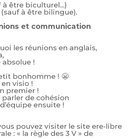
 à être biculturel…)
(sauf à être bilingue).
unions et communication
oi les réunions en anglais,
a,
 absolue !
etit bonhomme ! 😬
en visio !
n premier !
 parler de cohésion
’équipe ensuite !
vous pouvez visiter le site ere-libre
e : « la règle des 3 V » de