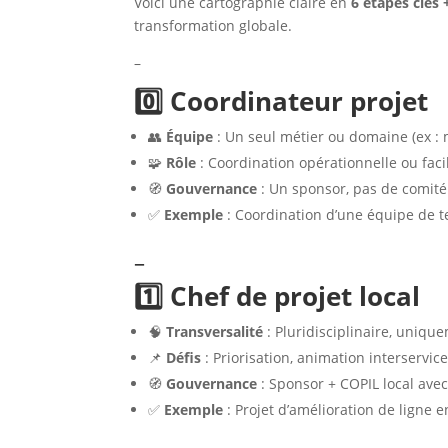
Voici une cartographie claire en
6 étapes clés 
transformation globale.
–
0️⃣ Coordinateur projet
👥
Équipe
: Un seul métier ou domaine (ex : 
🧩
Rôle
: Coordination opérationnelle ou facil
🧭
Gouvernance
: Un sponsor, pas de comité
✅
Exemple
: Coordination d’une équipe de 
–
1️⃣ Chef de projet local
🧠
Transversalité
: Pluridisciplinaire, uniqu
📌
Défis
: Priorisation, animation interservic
🧭
Gouvernance
: Sponsor + COPIL local av
✅
Exemple
: Projet d’amélioration de ligne 