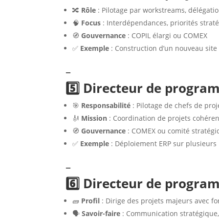
🔀
Rôle
: Pilotage par workstreams, délégatio
🧠
Focus
: Interdépendances, priorités strat
🧭
Gouvernance
: COPIL élargi ou COMEX
✅
Exemple
: Construction d’un nouveau site 
–
5️⃣ Directeur de progr
🎯
Responsabilité
: Pilotage de chefs de proj
🎻
Mission
: Coordination de projets cohéren
🧭
Gouvernance
: COMEX ou comité stratégi
✅
Exemple
: Déploiement ERP sur plusieurs
–
6️⃣ Directeur de progra
🧱
Profil
: Dirige des projets majeurs avec fo
🗣️
Savoir-faire
: Communication stratégique,