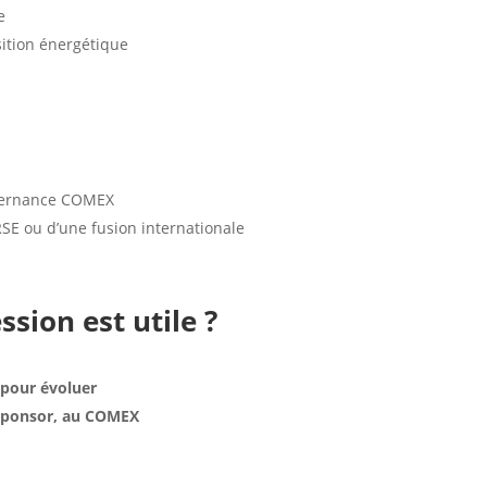
e
sition énergétique
vernance COMEX
 RSE ou d’une fusion internationale
sion est utile ?
 pour évoluer
u sponsor, au COMEX