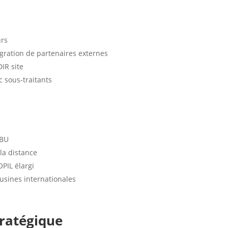
urs
égration de partenaires externes
IR site
c sous-traitants
-BU
la distance
OPIL élargi
 usines internationales
tratégique