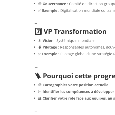
🧭
Gouvernance
: Comité de direction group
✅
Exemple
: Digitalisation mondiale ou tran
–
7️⃣ VP Transformation
🔭
Vision
: Systémique, mondiale
🧠
Pilotage
: Responsables autonomes, gou
✅
Exemple
: Pilotage global d’une stratégie
–
🪜 Pourquoi cette progres
🧭
Cartographier votre position actuelle
📈
Identifier les compétences à développer
👥
Clarifier votre rôle face aux équipes, a
–