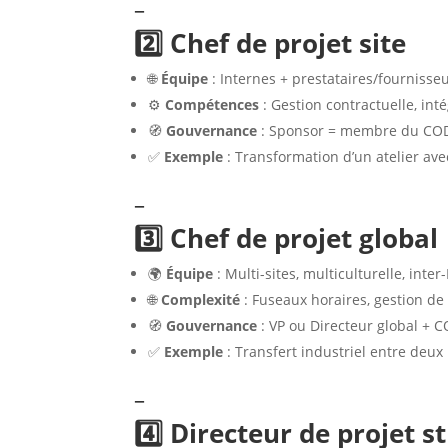
–
2️⃣ Chef de projet site
🌐
Équipe
: Internes + prestataires/fournisse
⚙️
Compétences
: Gestion contractuelle, int
🧭
Gouvernance
: Sponsor = membre du COD
✅
Exemple
: Transformation d’un atelier ave
–
3️⃣ Chef de projet global
🌍
Équipe
: Multi-sites, multiculturelle, inter
🌐
Complexité
: Fuseaux horaires, gestion de 
🧭
Gouvernance
: VP ou Directeur global + C
✅
Exemple
: Transfert industriel entre deux
–
4️⃣ Directeur de projet s