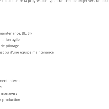
+ 1
, qui illustre la progression type d’un chef de projet vers un pos
maintenance, BE, SI)
itation agile
 de pilotage
test ou d’une équipe maintenance
ement interne
es
ec managers
en production