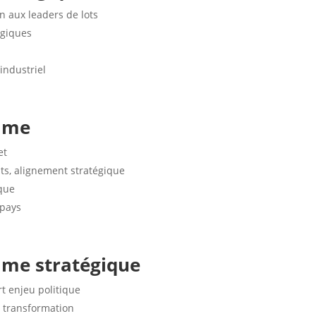
n aux leaders de lots
égiques
industriel
amme
et
ts, alignement stratégique
que
 pays
mme stratégique
rt enjeu politique
 transformation