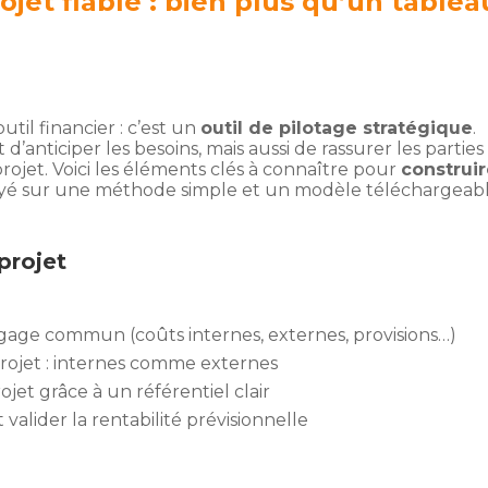
jet fiable : bien plus qu’un tablea
til financier : c’est un
outil de pilotage stratégique
.
nticiper les besoins, mais aussi de rassurer les parties
rojet. Voici les éléments clés à connaître pour
construi
yé sur une méthode simple et un modèle téléchargeabl
projet
age commun (coûts internes, externes, provisions…)
rojet : internes comme externes
jet grâce à un référentiel clair
 valider la rentabilité prévisionnelle