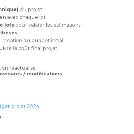
hnique)
du projet
ien avec chaque lot
e lots
pour valider les estimations
othèses
 création du budget initial
ivre le coût final projet
 on réactualise :
avenants / modifications
dget projet 2024
 :