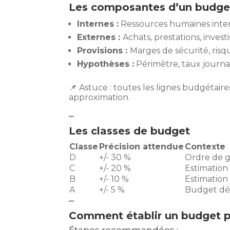
Les composantes d’un budget
Internes :
Ressources humaines intern
Externes :
Achats, prestations, inves
Provisions :
Marges de sécurité, ris
Hypothèses :
Périmètre, taux journa
📌 Astuce : toutes les lignes budgétaire
approximation.
–
Les classes de budget
Classe
Précision attendue
Contexte
D
+/- 30 %
Ordre de 
C
+/- 20 %
Estimation 
B
+/- 10 %
Estimation
A
+/- 5 %
Budget déta
–
Comment établir un budget p