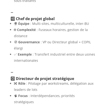
sous-traitants
–
3️⃣ Chef de projet global
🌍
Équipe
: Multi-sites, multiculturelle, inter-BU
🌐
Complexité
: Fuseaux horaires, gestion de la
distance
🧭
Gouvernance
: VP ou Directeur global + COPIL
élargi
✅
Exemple
: Transfert industriel entre deux usines
internationales
–
4️⃣ Directeur de projet stratégique
🔀
Rôle
: Pilotage par workstreams, délégation aux
leaders de lots
🧠
Focus
: Interdépendances, priorités
stratégiques