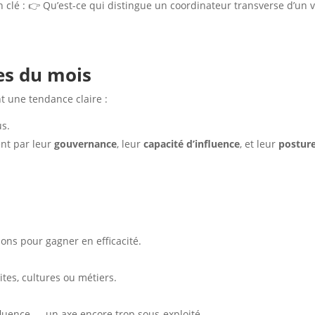
clé : 👉 Qu’est-ce qui distingue un coordinateur transverse d’un v
es du mois
t une tendance claire :
us.
ent par leur
gouvernance
, leur
capacité d’influence
, et leur
postur
isions pour gagner en efficacité.
ites, cultures ou métiers.
nfluence — un axe encore trop sous-exploité.