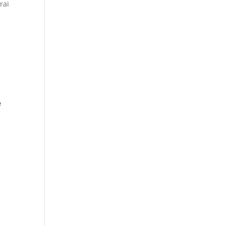
rai
e