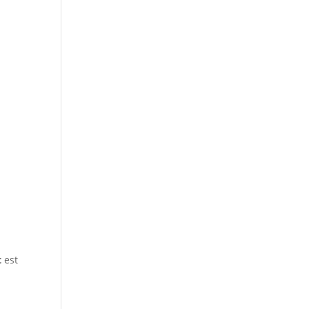
t
est