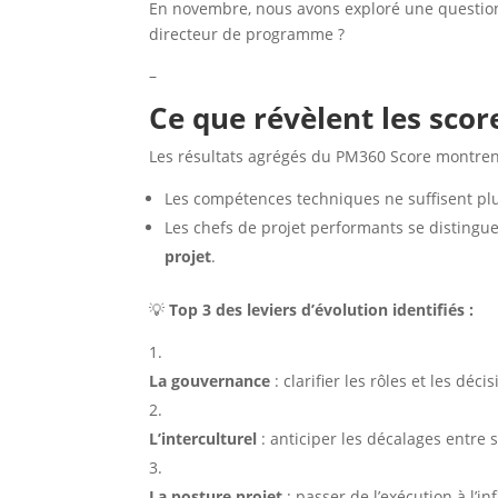
En novembre, nous avons exploré une question 
directeur de programme ?
–
Ce que révèlent les scor
Les résultats agrégés du PM360 Score montren
Les compétences techniques ne suffisent pl
Les chefs de projet performants se distingu
projet
.
💡
Top 3 des leviers d’évolution identifiés :
La gouvernance
: clarifier les rôles et les déc
L’interculturel
: anticiper les décalages entre s
La posture projet
: passer de l’exécution à l’i