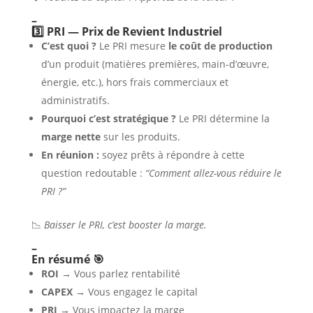
–
3️⃣ PRI — Prix de Revient Industriel
C’est quoi ?
Le PRI mesure
le coût de production
d’un produit (matières premières, main-d’œuvre,
énergie, etc.), hors frais commerciaux et
administratifs.
Pourquoi c’est stratégique ?
Le PRI détermine la
marge nette
sur les produits.
En réunion :
soyez prêts à répondre à cette
question redoutable :
“Comment allez-vous réduire le
PRI ?”
📉
Baisser le PRI, c’est booster la marge.
–
En résumé 🎯
ROI
→ Vous parlez rentabilité
CAPEX
→ Vous engagez le capital
PRI
→ Vous impactez la marge