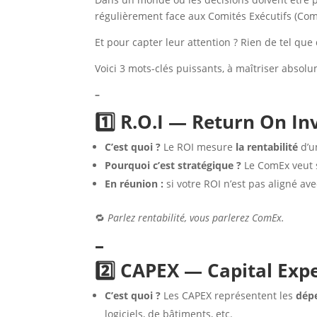
régulièrement face aux Comités Exécutifs (Com
Et pour capter leur attention ? Rien de tel que
Voici 3 mots-clés puissants, à maîtriser abso
–
1️⃣ R.O.I — Return On I
C’est quoi ?
Le ROI mesure
la rentabilité
d’un
Pourquoi c’est stratégique ?
Le ComEx veut 
En réunion :
si votre ROI n’est pas aligné ave
🔁
Parlez rentabilité, vous parlerez ComEx.
–
2️⃣ CAPEX — Capital Exp
C’est quoi ?
Les CAPEX représentent les
dép
logiciels, de bâtiments, etc.