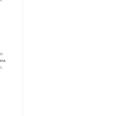
al.
era
.
i.