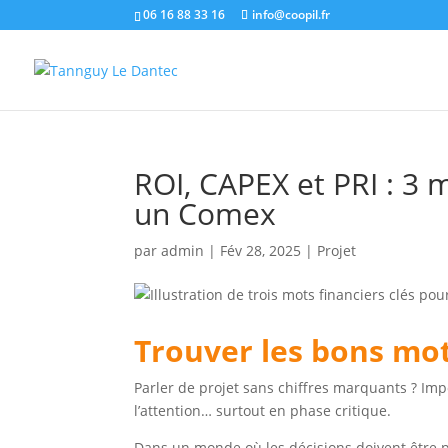
06 16 88 33 16
info@coopil.fr
ROI, CAPEX et PRI : 3 m
un Comex
par
admin
|
Fév 28, 2025
|
Projet
Trouver les bons mot
Parler de projet sans chiffres marquants ? Imp
l’attention… surtout en phase critique.
Dans un monde où les décisions doivent être pri