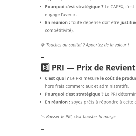
Pourquoi c’est stratégique ?
Le CAPEX, c’est
engage l’avenir.
En réunion :
toute dépense doit être
justifi
compétitivité).
💎
Touchez au capital ? Apportez de la valeur !
–
3️⃣ PRI — Prix de Revient
C’est quoi ?
Le PRI mesure
le coût de produ
hors frais commerciaux et administratifs.
Pourquoi c’est stratégique ?
Le PRI détermi
En réunion :
soyez prêts à répondre à cette 
📉
Baisser le PRI, c’est booster la marge.
–