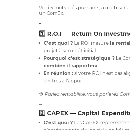
Voici 3 mots-clés puissants, à maîtris
un ComEx.
–
1️⃣ R.O.I — Return On Investm
C’est quoi ?
Le ROI mesure
la renta
projet à son coût initial.
Pourquoi c’est stratégique ?
Le Co
combien il rapportera
.
En réunion :
si votre ROI n’est pas al
chiffres à l’appui.
🔁
Parlez rentabilité, vous parlerez Co
–
2️⃣ CAPEX — Capital Expendit
C’est quoi ?
Les CAPEX représentent