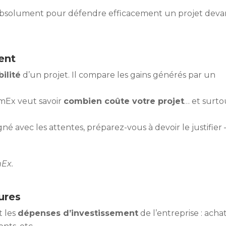
er absolument pour défendre efficacement un projet deva
ent
bilité
d’un projet. Il compare les gains générés par un
mEx veut savoir
combien coûte votre projet
… et surto
igné avec les attentes, préparez-vous à devoir le justifier
mEx.
ures
 les
dépenses d’investissement
de l’entreprise : acha