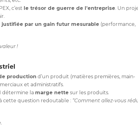
nts, etc.
EX, c’est
le trésor de guerre de l’entreprise
. Un proj
r.
e
justifiée par un gain futur mesurable
(performance,
valeur !
triel
 de production
d’un produit (matières premières, main-
mmerciaux et administratifs.
I détermine la
marge nette
sur les produits.
à cette question redoutable :
“Comment allez-vous rédu
.