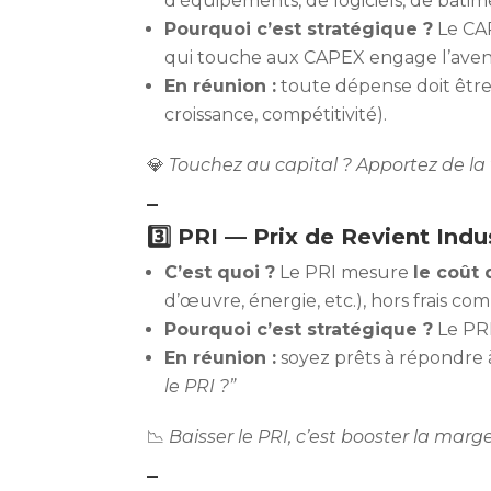
d’équipements, de logiciels, de bâtime
Pourquoi c’est stratégique ?
Le CAP
qui touche aux CAPEX engage l’aveni
En réunion :
toute dépense doit êtr
croissance, compétitivité).
💎
Touchez au capital ? Apportez de la 
–
3️⃣ PRI — Prix de Revient Indus
C’est quoi ?
Le PRI mesure
le coût
d’œuvre, énergie, etc.), hors frais co
Pourquoi c’est stratégique ?
Le PR
En réunion :
soyez prêts à répondre 
le PRI ?”
📉
Baisser le PRI, c’est booster la marge
–