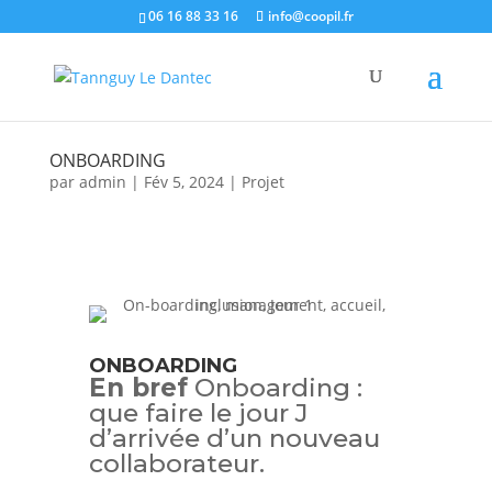
06 16 88 33 16
info@coopil.fr
ONBOARDING
par
admin
|
Fév 5, 2024
|
Projet
ONBOARDING
En bref
Onboarding :
que faire le jour J
d’arrivée d’un nouveau
collaborateur.