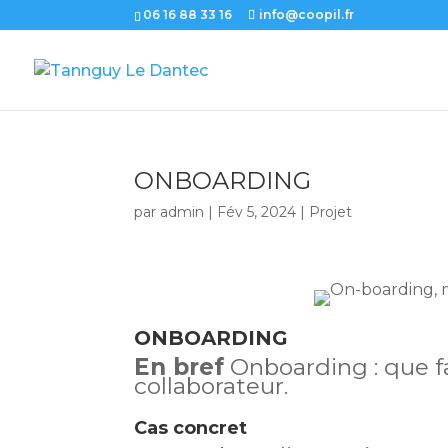
06 16 88 33 16
info@coopil.fr
ONBOARDING
par
admin
|
Fév 5, 2024
|
Projet
ONBOARDING
En bref
Onboarding : que fa
collaborateur.
Cas concret