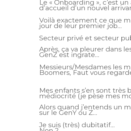
Le « Onboarding », c’est un
d’accueil d’un nouvel arriva
Voilà exactement ce que me
jour de leur premier job…
Secteur privé et secteur pub
Après, ça va pleurer dans l
GenZ est ingrate…
Messieurs/Mesdames les ma
Boomers,
Faut vous regarde
Mes enfants s’en sont très bi
médiocrité (je pèse mes m
Alors quand j’entends un m
s
ur le GenY ou Z…
Je suis (très) dubitatif…
Non ?