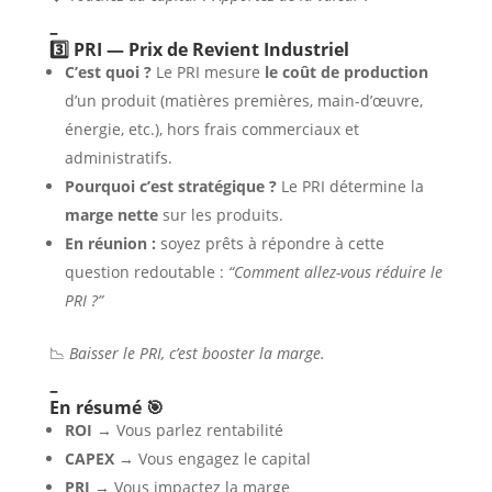
–
3️⃣ PRI — Prix de Revient Industriel
C’est quoi ?
Le PRI mesure
le coût de production
d’un produit (matières premières, main-d’œuvre,
énergie, etc.), hors frais commerciaux et
administratifs.
Pourquoi c’est stratégique ?
Le PRI détermine la
marge nette
sur les produits.
En réunion :
soyez prêts à répondre à cette
question redoutable :
“Comment allez-vous réduire le
PRI ?”
📉
Baisser le PRI, c’est booster la marge.
–
En résumé 🎯
ROI
→ Vous parlez rentabilité
CAPEX
→ Vous engagez le capital
PRI
→ Vous impactez la marge