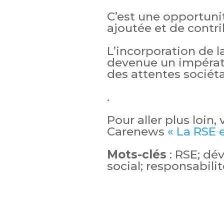
C’est une opportunit
ajoutée et de contri
L’incorporation de l
devenue un impérati
des attentes sociéta
.
Pour aller plus loin,
Carenews
« La RSE 
Mots-clés
: RSE; dé
social; responsabil