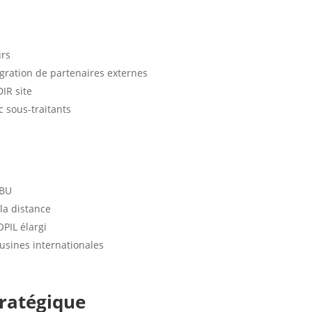
urs
égration de partenaires externes
IR site
c sous-traitants
-BU
la distance
OPIL élargi
 usines internationales
tratégique