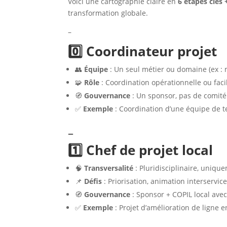
Voici une cartographie claire en
6 étapes clés 
transformation globale.
–
0️⃣ Coordinateur projet
👥
Équipe
: Un seul métier ou domaine (ex : 
🧩
Rôle
: Coordination opérationnelle ou facil
🧭
Gouvernance
: Un sponsor, pas de comité
✅
Exemple
: Coordination d’une équipe de 
–
1️⃣ Chef de projet local
🧠
Transversalité
: Pluridisciplinaire, uniqu
📌
Défis
: Priorisation, animation interservic
🧭
Gouvernance
: Sponsor + COPIL local av
✅
Exemple
: Projet d’amélioration de ligne 