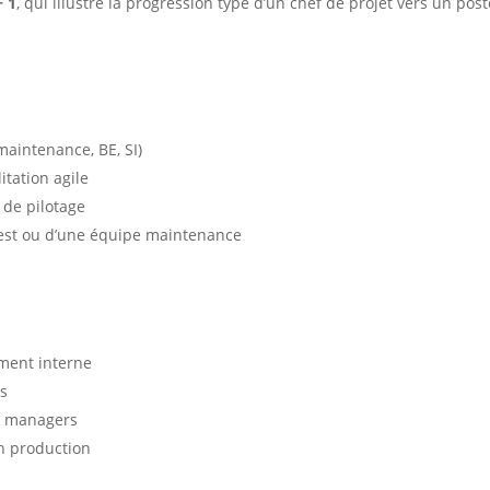
+ 1
, qui illustre la progression type d’un chef de projet vers un pos
maintenance, BE, SI)
itation agile
 de pilotage
test ou d’une équipe maintenance
ement interne
es
ec managers
en production