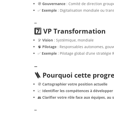
🧭
Gouvernance
: Comité de direction group
✅
Exemple
: Digitalisation mondiale ou tran
–
7️⃣ VP Transformation
🔭
Vision
: Systémique, mondiale
🧠
Pilotage
: Responsables autonomes, gou
✅
Exemple
: Pilotage global d’une stratégie
–
🪜 Pourquoi cette progres
🧭
Cartographier votre position actuelle
📈
Identifier les compétences à développer
👥
Clarifier votre rôle face aux équipes, a
–