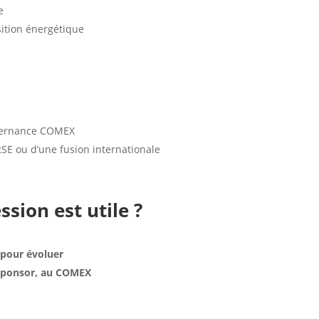
e
sition énergétique
vernance COMEX
 RSE ou d’une fusion internationale
sion est utile ?
 pour évoluer
u sponsor, au COMEX