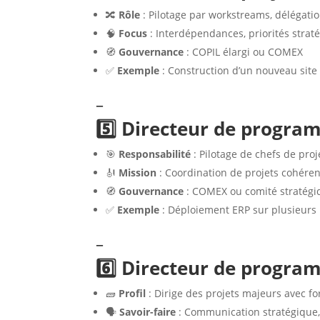
🔀
Rôle
: Pilotage par workstreams, délégatio
🧠
Focus
: Interdépendances, priorités strat
🧭
Gouvernance
: COPIL élargi ou COMEX
✅
Exemple
: Construction d’un nouveau site 
–
5️⃣ Directeur de progr
🎯
Responsabilité
: Pilotage de chefs de proj
🎻
Mission
: Coordination de projets cohéren
🧭
Gouvernance
: COMEX ou comité stratégi
✅
Exemple
: Déploiement ERP sur plusieurs
–
6️⃣ Directeur de progra
🧱
Profil
: Dirige des projets majeurs avec fo
🗣️
Savoir-faire
: Communication stratégique,