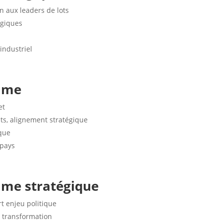
n aux leaders de lots
égiques
industriel
amme
et
ts, alignement stratégique
que
 pays
mme stratégique
rt enjeu politique
 transformation