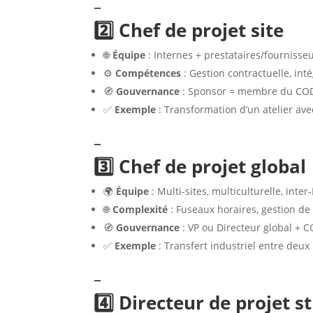
–
2️⃣ Chef de projet site
🌐
Équipe
: Internes + prestataires/fournisse
⚙️
Compétences
: Gestion contractuelle, int
🧭
Gouvernance
: Sponsor = membre du COD
✅
Exemple
: Transformation d’un atelier ave
–
3️⃣ Chef de projet global
🌍
Équipe
: Multi-sites, multiculturelle, inter
🌐
Complexité
: Fuseaux horaires, gestion de 
🧭
Gouvernance
: VP ou Directeur global + C
✅
Exemple
: Transfert industriel entre deux
–
4️⃣ Directeur de projet s