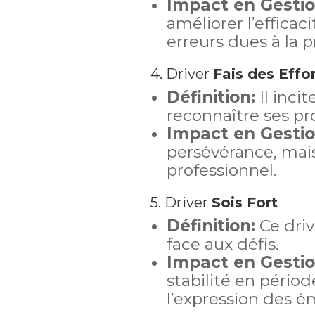
Impact en Gestio
améliorer l’efficac
erreurs dues à la p
4. Driver
Fais des Effo
Définition:
Il incit
reconnaître ses pro
Impact en Gestio
persévérance, mai
professionnel.
5. Driver
Sois Fort
Définition:
Ce driv
face aux défis.
Impact en Gestio
stabilité en pério
l’expression des é