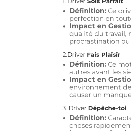
1. Driver
Sois Parfait
Définition:
Ce driv
perfection en tout
Impact en Gestio
qualité du travail,
procrastination ou 
2.Driver
Fais Plaisir
Définition:
Ce mote
autres avant les si
Impact en Gestio
environnement de 
causer un manque d
3. Driver
Dépêche-toi
Définition:
Caracté
choses rapidement