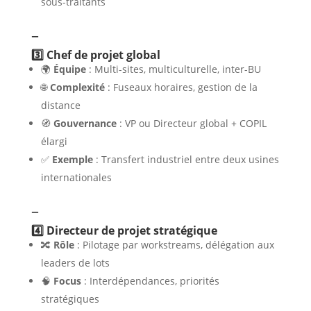
sous-traitants
–
3️⃣ Chef de projet global
🌍
Équipe
: Multi-sites, multiculturelle, inter-BU
🌐
Complexité
: Fuseaux horaires, gestion de la
distance
🧭
Gouvernance
: VP ou Directeur global + COPIL
élargi
✅
Exemple
: Transfert industriel entre deux usines
internationales
–
4️⃣ Directeur de projet stratégique
🔀
Rôle
: Pilotage par workstreams, délégation aux
leaders de lots
🧠
Focus
: Interdépendances, priorités
stratégiques