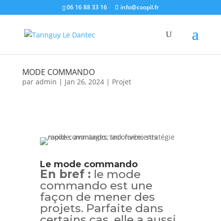
06 16 88 33 16
info@coopil.fr
MODE COMMANDO
par
admin
|
Jan 26, 2024
|
Projet
Le mode commando
En bref :
le mode
commando est une
façon de mener des
projets. Parfaite dans
certains cas, elle a aussi