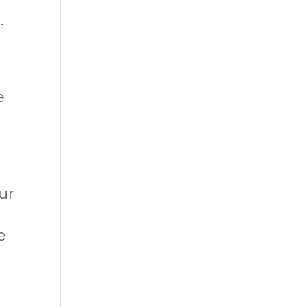
.
e
l
ur
e