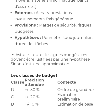
moyens matériels (informatique, bancs
d’essai, etc.)
Externes :
Achats, prestations,
investissements, frais généraux
Provisions :
Marges de sécurité, risques
budgétés
Hypothèses :
Périmètre, taux journalier,
durée des tâches
📌 Astuce : toutes les lignes budgétaires
doivent être justifiées par une hypothèse.
Sinon, c’est une approximation.
–
Les classes de budget
Précision
Classe
Contexte
attendue
D
+/- 30 %
Ordre de grandeur
Estimation
C
+/- 20 %
préliminaire
B
+/- 10 %
Estimation de base