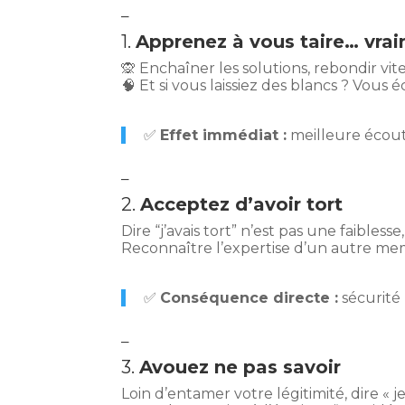
–
1.
Apprenez à vous taire… vrai
🙊 Enchaîner les solutions, rebondir vite
🧠 Et si vous laissiez des blancs ? Vous 
✅
Effet immédiat :
meilleure écout
–
2.
Acceptez d’avoir tort
Dire “j’avais tort” n’est pas une faibless
Reconnaître l’expertise d’un autre mem
✅
Conséquence directe :
sécurité 
–
3.
Avouez ne pas savoir
Loin d’entamer votre légitimité, dire « j