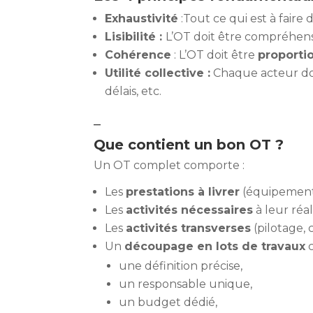
Exhaustivité
:Tout ce qui est à faire 
Lisibilité :
L’OT doit être compréhens
Cohérence
: L’OT doit être
proporti
Utilité collective :
Chaque acteur doit
délais, etc.
–
Que contient un bon OT ?
Un OT complet comporte :
Les
prestations à livrer
(équipements,
Les
activités nécessaires
à leur réal
Les
activités transverses
(pilotage,
Un
découpage en lots de travaux
c
une définition précise,
un responsable unique,
un budget dédié,