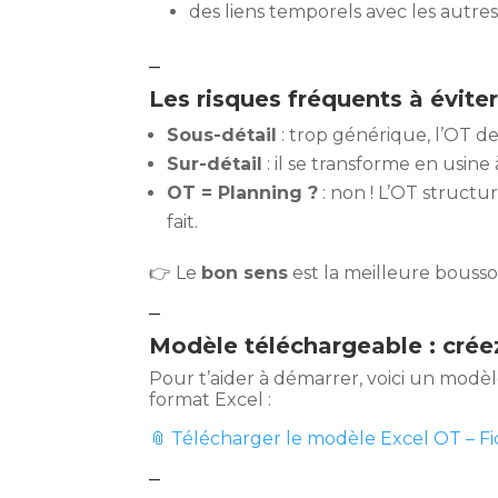
des liens temporels avec les autres 
–
Les risques fréquents à évite
Sous-détail
: trop générique, l’OT dev
Sur-détail
: il se transforme en usine 
OT = Planning ?
: non ! L’OT structu
fait.
👉 Le
bon sens
est la meilleure boussol
–
Modèle téléchargeable : crée
Pour t’aider à démarrer, voici un mod
format Excel :
📎 Télécharger le modèle Excel OT – F
–