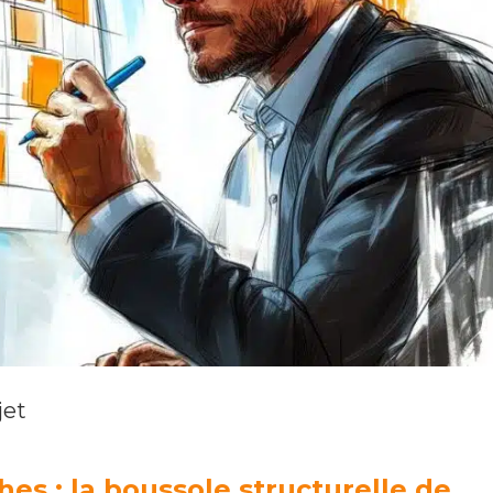
jet
es : la boussole structurelle de