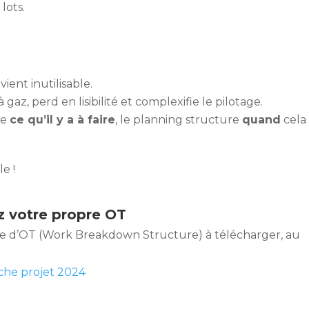
lots.
r
ient inutilisable.
à gaz, perd en lisibilité et complexifie le pilotage.
re
ce qu’il y a à faire
, le planning structure
quand
cela
e !
z votre propre OT
èle d’OT (Work Breakdown Structure) à télécharger, au
iche projet 2024