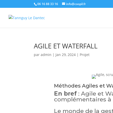
06 16 88 33 16
info@coopil.fr
AGILE ET WATERFALL
par
admin
|
Jan 29, 2024
|
Projet
Méthodes Agiles et Wa
En bref
: Agile et W
complémentaires à 
Le monde de la gest