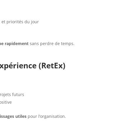
t priorités du jour
ipe rapidement
sans perdre de temps.
expérience (RetEx)
rojets futurs
ositive
issages utiles
pour l’organisation.