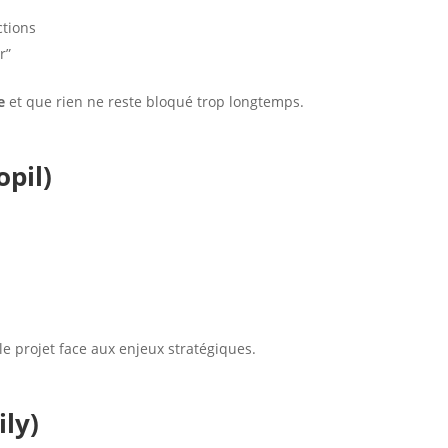
ctions
r”
e
et que rien ne reste bloqué trop longtemps.
opil)
le projet face aux enjeux stratégiques.
ily)