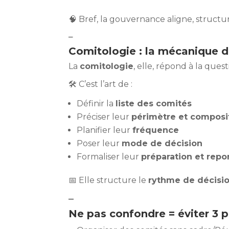
🧠 Bref, la gouvernance aligne, structure
–
Comitologie : la mécanique d
La
comitologie
, elle, répond à la ques
🛠 C’est l’art de :
Définir la
liste des comités
Préciser leur
périmètre et composi
Planifier leur
fréquence
Poser leur
mode de décision
Formaliser leur
préparation et repo
📅 Elle structure le
rythme de décisi
–
Ne pas confondre = éviter 3 