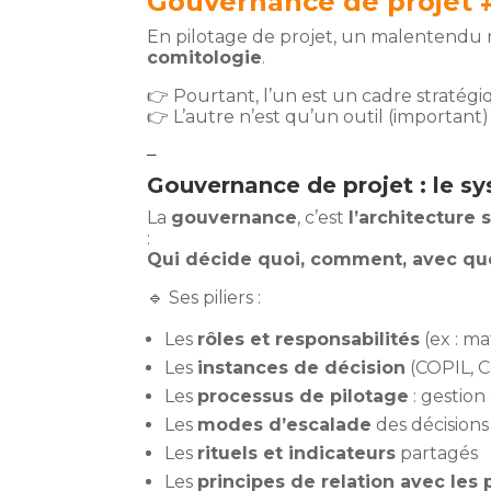
Gouvernance de projet 
En pilotage de projet, un malentendu 
comitologie
.
👉 Pourtant, l’un est un cadre stratég
👉 L’autre n’est qu’un outil (important)
–
Gouvernance de projet : le 
La
gouvernance
, c’est
l’architecture 
:
Qui décide quoi, comment, avec que
🔹 Ses piliers :
Les
rôles et responsabilités
(ex : ma
Les
instances de décision
(COPIL, C
Les
processus de pilotage
: gestion
Les
modes d’escalade
des décisions
Les
rituels et indicateurs
partagés
Les
principes de relation avec les 