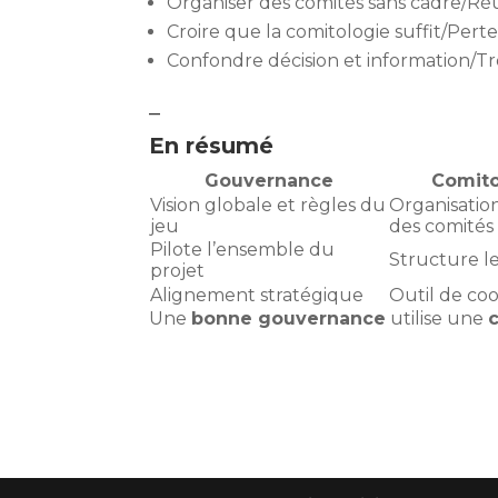
Organiser des comités sans cadre/Réun
Croire que la comitologie suffit/Pert
Confondre décision et information/T
–
En résumé
Gouvernance
Comito
Vision globale et règles du
Organisatio
jeu
des comités
Pilote l’ensemble du
Structure l
projet
Alignement stratégique
Outil de co
Une
bonne gouvernance
utilise une