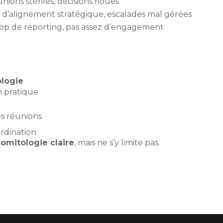
ions stériles, décisions floues
e d’alignement stratégique, escalades mal gérées
rop de reporting, pas assez d’engagement
logie
n pratique
es réunions
ordination
comitologie claire
, mais ne s’y limite pas.