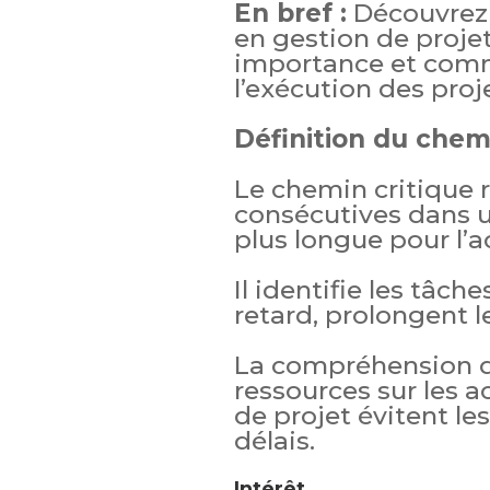
En bref :
Découvrez 
en gestion de projet
importance et comme
l’exécution des proj
Définition du chem
Le chemin critique r
consécutives dans u
plus longue pour l’a
Il identifie les tâche
retard, prolongent le
La compréhension de
ressources sur les ac
de projet évitent le
délais.
Intérêt