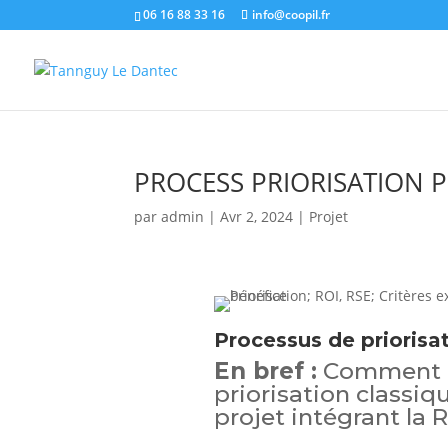
06 16 88 33 16
info@coopil.fr
PROCESS PRIORISATION P
par
admin
|
Avr 2, 2024
|
Projet
Processus de priorisat
En bref :
Comment p
priorisation classiq
projet intégrant la 