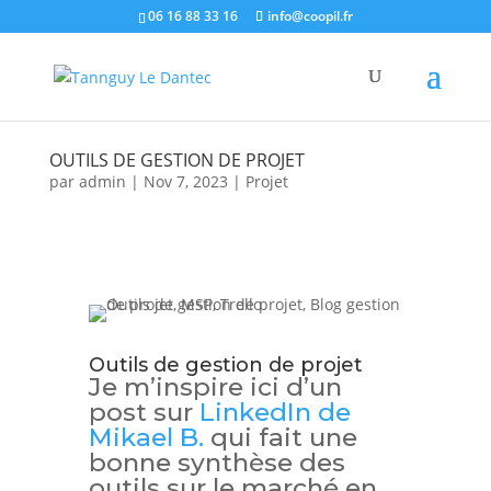
06 16 88 33 16
info@coopil.fr
OUTILS DE GESTION DE PROJET
par
admin
|
Nov 7, 2023
|
Projet
Outils de gestion de projet
Je m’inspire ici d’un
post sur
LinkedIn de
Mikael B.
qui fait une
bonne synthèse des
outils sur le marché en