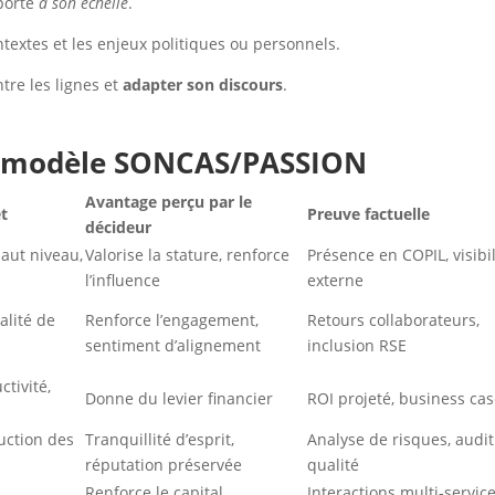
pporte
à son échelle
.
ontextes et les enjeux politiques ou personnels.
ntre les lignes et
adapter son discours
.
u modèle SONCAS/PASSION
Avantage perçu par le
et
Preuve factuelle
décideur
haut niveau,
Valorise la stature, renforce
Présence en COPIL, visibil
l’influence
externe
alité de
Renforce l’engagement,
Retours collaborateurs,
sentiment d’alignement
inclusion RSE
tivité,
Donne du levier financier
ROI projeté, business ca
duction des
Tranquillité d’esprit,
Analyse de risques, audit
réputation préservée
qualité
,
Renforce le capital
Interactions multi-service