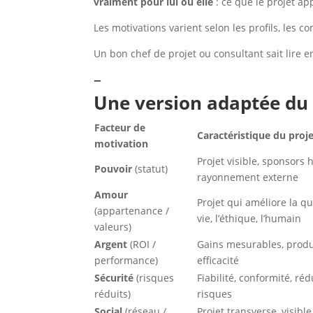
vraiment pour lui ou elle
: ce que le projet a
Les motivations varient selon les profils, les c
Un bon chef de projet ou consultant sait lire e
–
Une version adaptée d
Facteur de
Caractéristique du proj
motivation
Projet visible, sponsors 
Pouvoir
(statut)
rayonnement externe
Amour
Projet qui améliore la qu
(appartenance /
vie, l’éthique, l’humain
valeurs)
Argent
(ROI /
Gains mesurables, produc
performance)
efficacité
Sécurité
(risques
Fiabilité, conformité, ré
réduits)
risques
Social
(réseau /
Projet transverse, visible