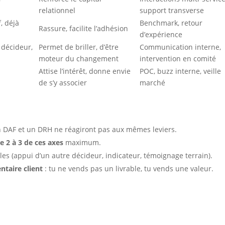
relationnel
support transverse
f, déjà
Benchmark, retour
Rassure, facilite l’adhésion
d’expérience
 décideur,
Permet de briller, d’être
Communication interne,
moteur du changement
intervention en comité
Attise l’intérêt, donne envie
POC, buzz interne, veille
de s’y associer
marché
un DAF et un DRH ne réagiront pas aux mêmes leviers.
e 2 à 3 de ces axes
maximum.
es (appui d’un autre décideur, indicateur, témoignage terrain).
taire client
: tu ne vends pas un livrable, tu vends une valeur.