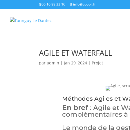
06 16 88 33 16
info@coopil.fr
AGILE ET WATERFALL
par
admin
|
Jan 29, 2024
|
Projet
Méthodes Agiles et Wa
En bref
: Agile et W
complémentaires à 
Le monde de la gest