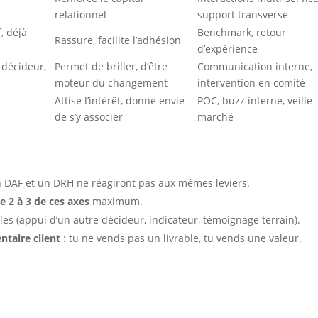
relationnel
support transverse
f, déjà
Benchmark, retour
Rassure, facilite l’adhésion
d’expérience
 décideur,
Permet de briller, d’être
Communication interne,
moteur du changement
intervention en comité
Attise l’intérêt, donne envie
POC, buzz interne, veille
de s’y associer
marché
un DAF et un DRH ne réagiront pas aux mêmes leviers.
e 2 à 3 de ces axes
maximum.
es (appui d’un autre décideur, indicateur, témoignage terrain).
taire client
: tu ne vends pas un livrable, tu vends une valeur.