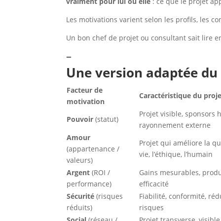
vraiment pour lui ou elle
: ce que le projet a
Les motivations varient selon les profils, les c
Un bon chef de projet ou consultant sait lire e
–
Une version adaptée d
Facteur de
Caractéristique du proj
motivation
Projet visible, sponsors 
Pouvoir
(statut)
rayonnement externe
Amour
Projet qui améliore la qu
(appartenance /
vie, l’éthique, l’humain
valeurs)
Argent
(ROI /
Gains mesurables, produc
performance)
efficacité
Sécurité
(risques
Fiabilité, conformité, ré
réduits)
risques
Social
(réseau /
Projet transverse, visible