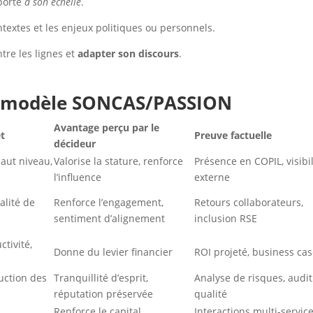
pporte
à son échelle
.
ontextes et les enjeux politiques ou personnels.
ntre les lignes et
adapter son discours
.
u modèle SONCAS/PASSION
Avantage perçu par le
et
Preuve factuelle
décideur
haut niveau,
Valorise la stature, renforce
Présence en COPIL, visibil
l’influence
externe
alité de
Renforce l’engagement,
Retours collaborateurs,
sentiment d’alignement
inclusion RSE
tivité,
Donne du levier financier
ROI projeté, business ca
duction des
Tranquillité d’esprit,
Analyse de risques, audit
réputation préservée
qualité
,
Renforce le capital
Interactions multi-service