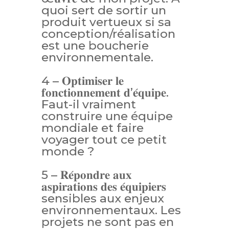
quoi sert de sortir un
produit vertueux si sa
conception/réalisation
est une boucherie
environnementale.
4 – 𝐎𝐩𝐭𝐢𝐦𝐢𝐬𝐞𝐫 𝐥𝐞
𝐟𝐨𝐧𝐜𝐭𝐢𝐨𝐧𝐧𝐞𝐦𝐞𝐧𝐭 𝐝’𝐞́𝐪𝐮𝐢𝐩𝐞.
Faut-il vraiment
construire une équipe
mondiale et faire
voyager tout ce petit
monde ?
5 – 𝐑𝐞́𝐩𝐨𝐧𝐝𝐫𝐞 𝐚𝐮𝐱
𝐚𝐬𝐩𝐢𝐫𝐚𝐭𝐢𝐨𝐧𝐬 𝐝𝐞𝐬 𝐞́𝐪𝐮𝐢𝐩𝐢𝐞𝐫𝐬
sensibles aux enjeux
environnementaux. Les
projets ne sont pas en