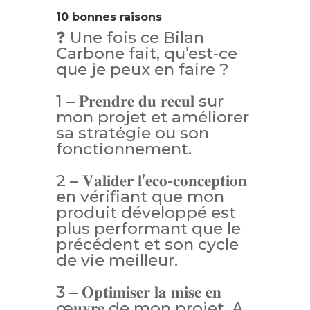
10 bonnes raisons
❓ Une fois ce Bilan
Carbone fait, qu’est-ce
que je peux en faire ?
1 – 𝐏𝐫𝐞𝐧𝐝𝐫𝐞 𝐝𝐮 𝐫𝐞𝐜𝐮𝐥 sur
mon projet et améliorer
sa stratégie ou son
fonctionnement.
2 – 𝐕𝐚𝐥𝐢𝐝𝐞𝐫 𝐥’𝐞𝐜𝐨-𝐜𝐨𝐧𝐜𝐞𝐩𝐭𝐢𝐨𝐧
en vérifiant que mon
produit développé est
plus performant que le
précédent et son cycle
de vie meilleur.
3 – 𝐎𝐩𝐭𝐢𝐦𝐢𝐬𝐞𝐫 𝐥𝐚 𝐦𝐢𝐬𝐞 𝐞𝐧
œ𝐮𝐯𝐫𝐞 de mon projet. A