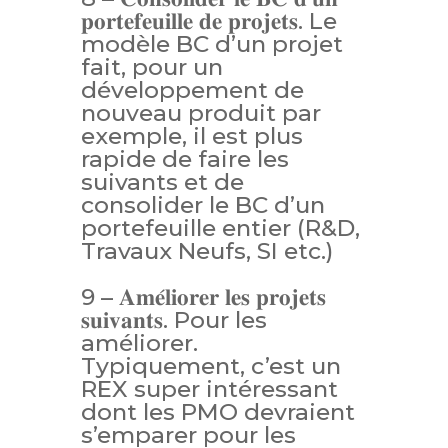
𝐩𝐨𝐫𝐭𝐞𝐟𝐞𝐮𝐢𝐥𝐥𝐞 𝐝𝐞 𝐩𝐫𝐨𝐣𝐞𝐭𝐬. Le
modèle BC d’un projet
fait, pour un
développement de
nouveau produit par
exemple, il est plus
rapide de faire les
suivants et de
consolider le BC d’un
portefeuille entier (R&D,
Travaux Neufs, SI etc.)
9 – 𝐀𝐦𝐞́𝐥𝐢𝐨𝐫𝐞𝐫 𝐥𝐞𝐬 𝐩𝐫𝐨𝐣𝐞𝐭𝐬
𝐬𝐮𝐢𝐯𝐚𝐧𝐭𝐬. Pour les
améliorer.
Typiquement, c’est un
REX super intéressant
dont les PMO devraient
s’emparer pour les