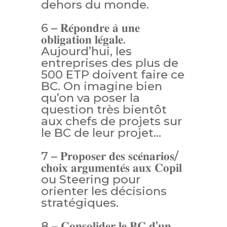
dehors du monde.
6 – 𝐑𝐞́𝐩𝐨𝐧𝐝𝐫𝐞 𝐚̀ 𝐮𝐧𝐞
𝐨𝐛𝐥𝐢𝐠𝐚𝐭𝐢𝐨𝐧 𝐥𝐞́𝐠𝐚𝐥𝐞.
Aujourd’hui, les
entreprises des plus de
500 ETP doivent faire ce
BC. On imagine bien
qu’on va poser la
question très bientôt
aux chefs de projets sur
le BC de leur projet…
7 – 𝐏𝐫𝐨𝐩𝐨𝐬𝐞𝐫 𝐝𝐞𝐬 𝐬𝐜𝐞́𝐧𝐚𝐫𝐢𝐨𝐬/
𝐜𝐡𝐨𝐢𝐱 𝐚𝐫𝐠𝐮𝐦𝐞𝐧𝐭𝐞́𝐬 𝐚𝐮𝐱 𝐂𝐨𝐩𝐢𝐥
ou Steering pour
orienter les décisions
stratégiques.
8 – 𝐂𝐨𝐧𝐬𝐨𝐥𝐢𝐝𝐞𝐫 𝐥𝐞 𝐁𝐂 𝐝’𝐮𝐧