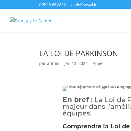
06 16 88 33 16
info@coopil.fr
LA LOI DE PARKINSON
par
admin
|
Jan 13, 2024
|
Projet
En bref :
La Loi de P
majeur dans l’amélio
équipes.
Comprendre la Loi de