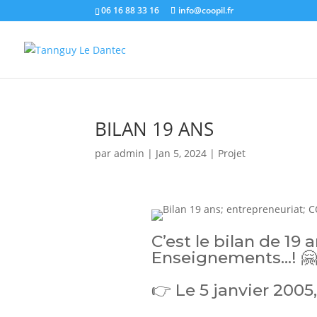
06 16 88 33 16
info@coopil.fr
BILAN 19 ANS
par
admin
|
Jan 5, 2024
|
Projet
C’est le bilan de 19
Enseignements…! 🤗
👉 Le 5 janvier 2005, 