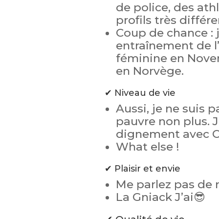
de police, des ath
profils très différ
Coup de chance : j
entraînement de l
féminine en Novem
en Norvège.
✔ Niveau de vie
Aussi, je ne suis p
pauvre non plus. 
dignement avec C
What else !
✔ Plaisir et envie
Me parlez pas de r
La Gniack J’ai😎