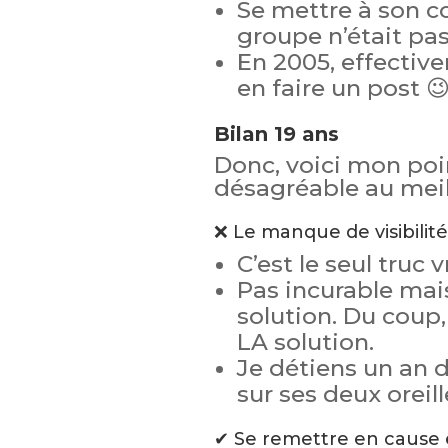
Se mettre à son c
groupe n’était pa
En 2005, effectiv
en faire un post 
Bilan 19 ans
Donc, voici mon poin
désagréable au meil
❌ Le manque de visibilité
C’est le seul truc
Pas incurable mais
solution. Du coup,
LA solution.
Je détiens un an 
sur ses deux orei
✔ Se remettre en cause