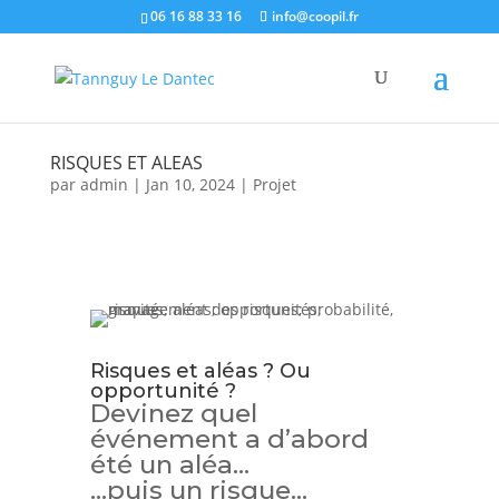
06 16 88 33 16
info@coopil.fr
RISQUES ET ALEAS
par
admin
|
Jan 10, 2024
|
Projet
Risques et aléas ? Ou
opportunité ?
Devinez quel
événement a d’abord
été un aléa…
…puis un risque…