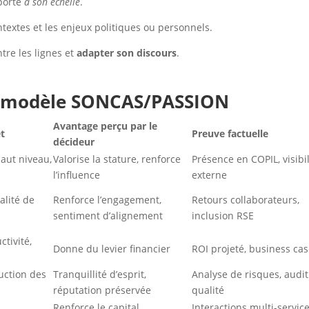
pporte
à son échelle
.
ontextes et les enjeux politiques ou personnels.
ntre les lignes et
adapter son discours
.
u modèle SONCAS/PASSION
Avantage perçu par le
et
Preuve factuelle
décideur
haut niveau,
Valorise la stature, renforce
Présence en COPIL, visibil
l’influence
externe
alité de
Renforce l’engagement,
Retours collaborateurs,
sentiment d’alignement
inclusion RSE
tivité,
Donne du levier financier
ROI projeté, business ca
duction des
Tranquillité d’esprit,
Analyse de risques, audit
réputation préservée
qualité
,
Renforce le capital
Interactions multi-service