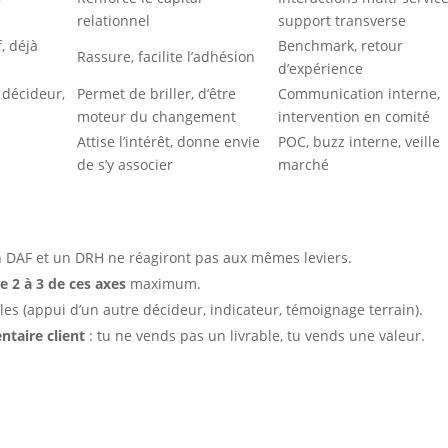
relationnel
support transverse
f, déjà
Benchmark, retour
Rassure, facilite l’adhésion
d’expérience
 décideur,
Permet de briller, d’être
Communication interne,
moteur du changement
intervention en comité
Attise l’intérêt, donne envie
POC, buzz interne, veille
de s’y associer
marché
un DAF et un DRH ne réagiront pas aux mêmes leviers.
e 2 à 3 de ces axes
maximum.
es (appui d’un autre décideur, indicateur, témoignage terrain).
taire client
: tu ne vends pas un livrable, tu vends une valeur.