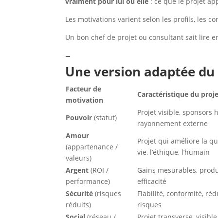
vraiment pour lui ou elle
: ce que le projet a
Les motivations varient selon les profils, les c
Un bon chef de projet ou consultant sait lire e
–
Une version adaptée d
Facteur de
Caractéristique du proj
motivation
Projet visible, sponsors 
Pouvoir
(statut)
rayonnement externe
Amour
Projet qui améliore la qu
(appartenance /
vie, l’éthique, l’humain
valeurs)
Argent
(ROI /
Gains mesurables, produc
performance)
efficacité
Sécurité
(risques
Fiabilité, conformité, ré
réduits)
risques
Social
(réseau /
Projet transverse, visible