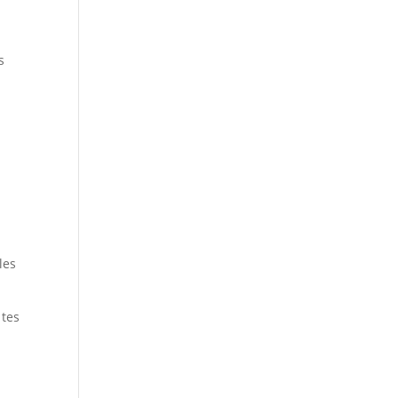
s
les
 tes