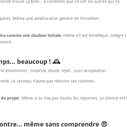
monde trouve ça bien… à condition que ce soit les autres qui s’y
epères. Même une amélioration génère de l’inconfort.
écu comme une douleur initiale
, même s’il est bénéfique. Intègre 
gement.
emps… beaucoup ! 🕰️
le émotionnel : surprise, doute, rejet… puis acceptation.
relle. Le cerveau n’aime pas réécrire ses routines.
du projet.
Même si tu n’as pas toutes les réponses. Le silence est 
s contre… même sans comprendre 😠