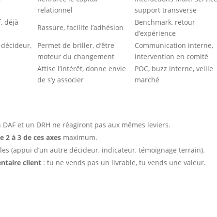
relationnel
support transverse
f, déjà
Benchmark, retour
Rassure, facilite l’adhésion
d’expérience
 décideur,
Permet de briller, d’être
Communication interne,
moteur du changement
intervention en comité
Attise l’intérêt, donne envie
POC, buzz interne, veille
de s’y associer
marché
un DAF et un DRH ne réagiront pas aux mêmes leviers.
e 2 à 3 de ces axes
maximum.
es (appui d’un autre décideur, indicateur, témoignage terrain).
taire client
: tu ne vends pas un livrable, tu vends une valeur.