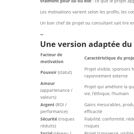
vraiment pour lui ou elle
: ce que le projet a
Les motivations varient selon les profils, les c
Un bon chef de projet ou consultant sait lire e
–
Une version adaptée d
Facteur de
Caractéristique du proj
motivation
Projet visible, sponsors 
Pouvoir
(statut)
rayonnement externe
Amour
Projet qui améliore la qu
(appartenance /
vie, l’éthique, l’humain
valeurs)
Argent
(ROI /
Gains mesurables, produc
performance)
efficacité
Sécurité
(risques
Fiabilité, conformité, ré
réduits)
risques
Social
(réseau /
Projet transverse, visible