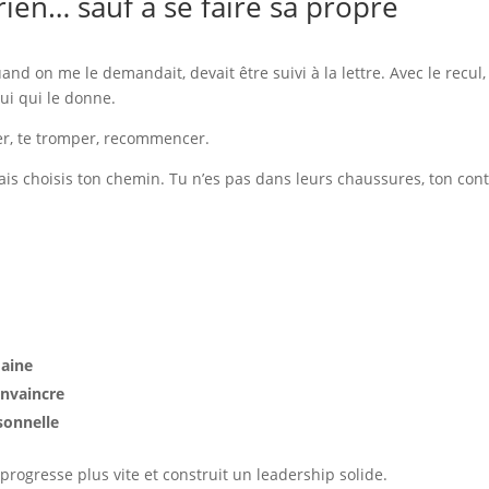
rien… sauf à se faire sa propre
and on me le demandait, devait être suivi à la lettre. Avec le recul,
lui qui le donne.
ter, te tromper, recommencer.
is choisis ton chemin. Tu n’es pas dans leurs chaussures, ton con
aine
onvaincre
sonnelle
progresse plus vite et construit un leadership solide.