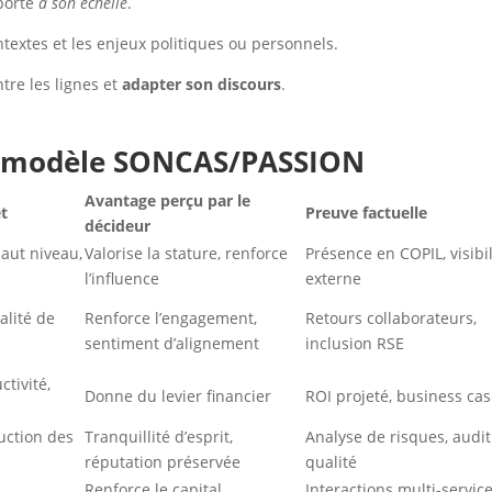
pporte
à son échelle
.
ontextes et les enjeux politiques ou personnels.
ntre les lignes et
adapter son discours
.
u modèle SONCAS/PASSION
Avantage perçu par le
et
Preuve factuelle
décideur
haut niveau,
Valorise la stature, renforce
Présence en COPIL, visibil
l’influence
externe
alité de
Renforce l’engagement,
Retours collaborateurs,
sentiment d’alignement
inclusion RSE
tivité,
Donne du levier financier
ROI projeté, business ca
duction des
Tranquillité d’esprit,
Analyse de risques, audit
réputation préservée
qualité
,
Renforce le capital
Interactions multi-service