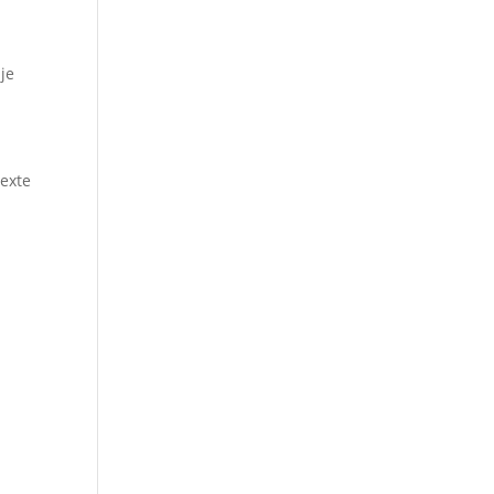
 je
texte