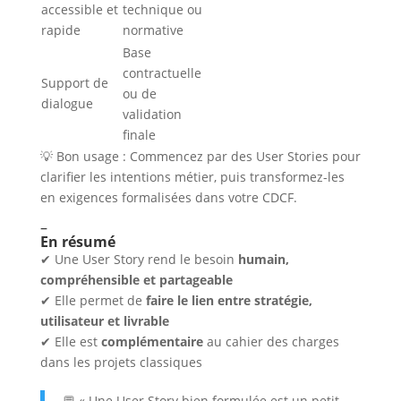
accessible et
technique ou
rapide
normative
Base
contractuelle
Support de
ou de
dialogue
validation
finale
💡 Bon usage : Commencez par des User Stories pour
clarifier les intentions métier, puis transformez-les
en exigences formalisées dans votre CDCF.
–
En résumé
✔ Une User Story rend le besoin
humain,
compréhensible et partageable
✔ Elle permet de
faire le lien entre stratégie,
utilisateur et livrable
✔ Elle est
complémentaire
au cahier des charges
dans les projets classiques
💬 « Une User Story bien formulée est un petit