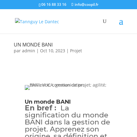
06 16 88 33 16
info@coopil.fr
UN MONDE BANI
par
admin
|
Oct 10, 2023
|
Projet
Un monde BANI
En bref :
La
signification du monde
BANI dans la gestion de
projet. Apprenez son
origine, sa définition et