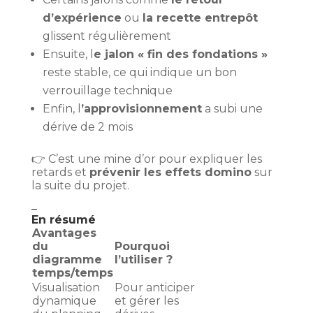
d’expérience
ou
la recette entrepôt
glissent régulièrement
Ensuite, l
e jalon « fin des fondations »
reste stable, ce qui indique un bon
verrouillage technique
Enfin, l
’approvisionnement
a subi une
dérive de 2 mois
👉 C’est une mine d’or pour expliquer les
retards et
prévenir les effets domino
sur
la suite du projet.
–
En résumé
Avantages
du
Pourquoi
diagramme
l’utiliser ?
temps/temps
Visualisation
Pour anticiper
dynamique
et gérer les