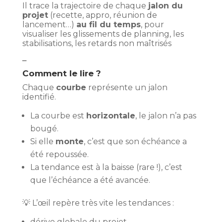
Il trace la trajectoire de chaque
jalon du
projet
(recette, appro, réunion de
lancement…)
au fil du temps
, pour
visualiser les glissements de planning, les
stabilisations, les retards non maîtrisés
–
Comment le lire ?
Chaque
courbe
représente un jalon
identifié.
La courbe est
horizontale
, le jalon n’a pas
bougé.
Si elle
monte
, c’est que son échéance a
été repoussée.
La tendance est à la baisse (rare !), c’est
que l’échéance a été avancée.
💡 L’œil repère très vite les tendances :
dérive globale du projet