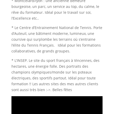
* Montcelard/lyon : une ancienne demeure
bourgeoise, un parc, un service au top, du calme, le
rêve du formateur. Idéal pour le travail sur soi,
l’Excellence etc..
* Le Centre d’Entrainement National de Tennis. Porte
d’Auteuil, une bâtiment moderne, lumineux, une
coursive qui surplombe les terrains où s’entraine
l’élite du Tennis Français. Idéal pour les formations
collaboratives, de grands groupes.
* L’INSEP. Le site du sport français à Vincennes, des
hectares, une énergie folle. Des portraits des
champions olympiques/monde sur les poteaux
électriques, des sportifs partout. Idéal pour toute
formation !! Les autres sites des mes autres clients
sont aussi très bien :->. Belles fêtes