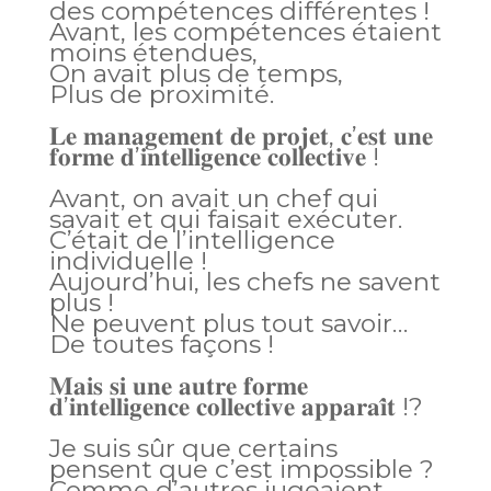
des compétences différentes !
Avant, les compétences étaient
moins étendues,
On avait plus de temps,
Plus de proximité.
𝐋𝐞 𝐦𝐚𝐧𝐚𝐠𝐞𝐦𝐞𝐧𝐭 𝐝𝐞 𝐩𝐫𝐨𝐣𝐞𝐭, 𝐜’𝐞𝐬𝐭 𝐮𝐧𝐞
𝐟𝐨𝐫𝐦𝐞 𝐝’𝐢𝐧𝐭𝐞𝐥𝐥𝐢𝐠𝐞𝐧𝐜𝐞 𝐜𝐨𝐥𝐥𝐞𝐜𝐭𝐢𝐯𝐞 !
Avant, on avait un chef qui
savait et qui faisait exécuter.
C’était de l’intelligence
individuelle !
Aujourd’hui, les chefs ne savent
plus !
Ne peuvent plus tout savoir…
De toutes façons !
𝐌𝐚𝐢𝐬 𝐬𝐢 𝐮𝐧𝐞 𝐚𝐮𝐭𝐫𝐞 𝐟𝐨𝐫𝐦𝐞
𝐝’𝐢𝐧𝐭𝐞𝐥𝐥𝐢𝐠𝐞𝐧𝐜𝐞 𝐜𝐨𝐥𝐥𝐞𝐜𝐭𝐢𝐯𝐞 𝐚𝐩𝐩𝐚𝐫𝐚𝐢̂𝐭 !?
Je suis sûr que certains
pensent que c’est impossible ?
Comme d’autres jugeaient