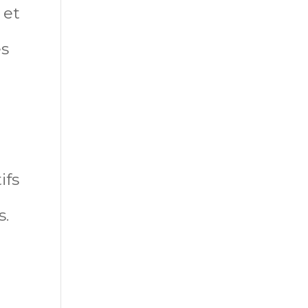
 et
es
ifs
s.